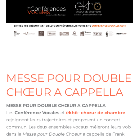
MESSE POUR DOUBLE
CHŒUR A CAPPELLA
MESSE
POUR DOUBLE CHŒUR A CAPPELLA
Les
Conférence Vocales
et
êkhô
– chœur de chambre
rejoignent leurs trajectoires et proposent un concert
commun. Les deux ensembles vocaux mêleront leurs voix
dans la
Messe pour Double Choeur
a cappella de Frank