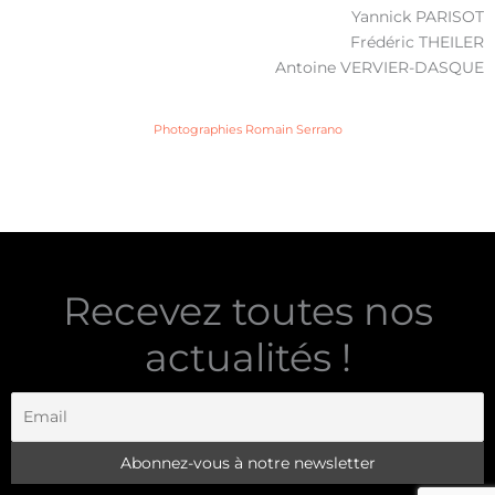
Yannick PARISOT
Frédéric THEILER
Antoine VERVIER-DASQUE
Photographies Romain Serrano
Recevez toutes nos
actualités !