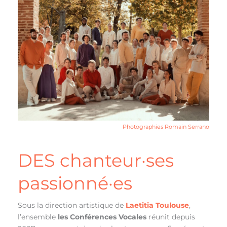
Photographies Romain Serrano
DES chanteur·ses
passionné·es
Sous la direction artistique de
Laetitia Toulouse
,
l’ensemble
les Conférences Vocales
réunit depuis