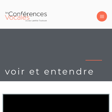
Aller
au
contenu
voir et entendre